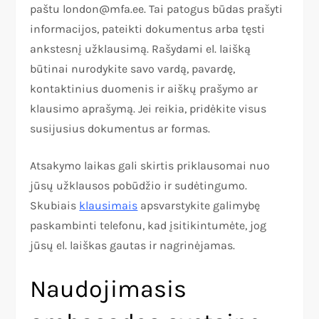
paštu london@mfa.ee. Tai patogus būdas prašyti
informacijos, pateikti dokumentus arba tęsti
ankstesnį užklausimą. Rašydami el. laišką
būtinai nurodykite savo vardą, pavardę,
kontaktinius duomenis ir aiškų prašymo ar
klausimo aprašymą. Jei reikia, pridėkite visus
susijusius dokumentus ar formas.
Atsakymo laikas gali skirtis priklausomai nuo
jūsų užklausos pobūdžio ir sudėtingumo.
Skubiais
klausimais
apsvarstykite galimybę
paskambinti telefonu, kad įsitikintumėte, jog
jūsų el. laiškas gautas ir nagrinėjamas.
Naudojimasis