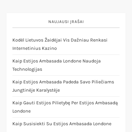
i
g
NAUJAUSI ĮRAŠAI
a
Kodėl Lietuvos Žaidėjai Vis Dažniau Renkasi
c
Internetinius Kazino
Kaip Estijos Ambasada Londone Naudoja
i
Technologijas
j
Kaip Estijos Ambasada Padeda Savo Piliečiams
a
Jungtinėje Karalystėje
Kaip Gauti Estijos Pilietybę Per Estijos Ambasadą
t
Londone
a
Kaip Susisiekti Su Estijos Ambasada Londone