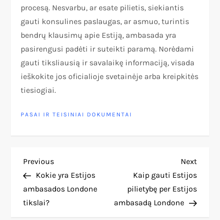
procesą. Nesvarbu, ar esate pilietis, siekiantis
gauti konsulines paslaugas, ar asmuo, turintis
bendrų klausimų apie Estiją, ambasada yra
pasirengusi padėti ir suteikti paramą. Norėdami
gauti tiksliausią ir savalaikę informaciją, visada
ieškokite jos oficialioje svetainėje arba kreipkitės
tiesiogiai.
PASAI IR TEISINIAI DOKUMENTAI
N
Previous
Next
Previous
Next
Post
Post
Kokie yra Estijos
Kaip gauti Estijos
a
ambasados Londone
pilietybę per Estijos
tikslai?
ambasadą Londone
v