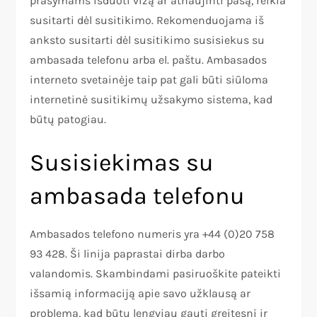
prašymams išduoti vizą ar atnaujinti pasą, reikia
susitarti dėl susitikimo. Rekomenduojama iš
anksto susitarti dėl susitikimo susisiekus su
ambasada telefonu arba el. paštu. Ambasados
interneto svetainėje taip pat gali būti siūloma
internetinė susitikimų užsakymo sistema, kad
būtų patogiau.
Susisiekimas su
ambasada telefonu
Ambasados telefono numeris yra +44 (0)20 758
93 428. Ši linija paprastai dirba darbo
valandomis. Skambindami pasiruoškite pateikti
išsamią informaciją apie savo užklausą ar
problemą, kad būtų lengviau gauti greitesnį ir